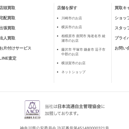
店頭買取
店舗を探す
買取キ
宅配買取
ショッ
川崎市のお店
横浜市のお店
出張買取
スタッ
相模原市 座間市 海老名市 綾
法人買取
プライ
瀬市のお店
お片付けサービス
お問い
藤沢市 平塚市 鎌倉市 逗子市
中郡のお店
LINE査定
横須賀市のお店
ネットショップ
神奈川県公安委員会 許可番号第451480000321号