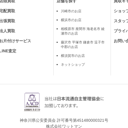
店頭買取
店舗を探す
買取キ
宅配買取
ショッ
川崎市のお店
横浜市のお店
出張買取
スタッ
相模原市 座間市 海老名市 綾
法人買取
プライ
瀬市のお店
お片付けサービス
お問い
藤沢市 平塚市 鎌倉市 逗子市
中郡のお店
LINE査定
横須賀市のお店
ネットショップ
神奈川県公安委員会 許可番号第451480000321号
株式会社ワットマン